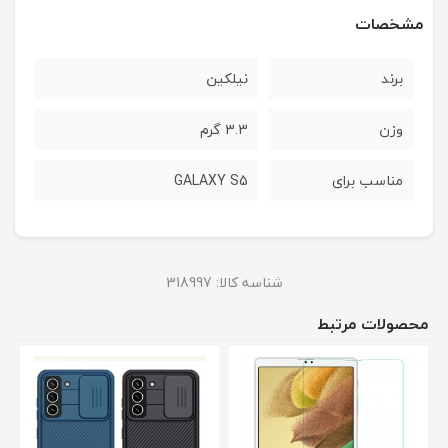
مشخصات
برند
نیلکین
وزن
3.3 گرم
مناسب برای
GALAXY S5
شناسه کالا:
318997
محصولات مرتبط