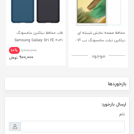
محافظ صفحه نمایش شیشه ای
قاب محافظ نیلکین سامسونگ
نیلکین تبلت سامسونگ تب آ7 -
Samsung Galaxy S21 FE 2021
CamShield Pro Case
Nillkin Samsung Galaxy Tab A7
10%
1,000,000
موجود
H+ Anti-explosion Tempered
900,000
تومان
Glass
بازخوردها
ارسال بازخورد
نام