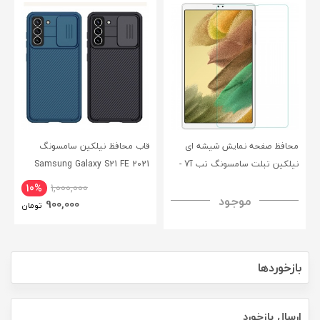
محافظ صفحه نمایش شیشه ای
قاب محافظ نیلکین سامسونگ
نیلکین تبلت سامسونگ تب آ7 -
Samsung Galaxy S21 FE 2021
CamShield Pro Case
Nillkin Samsung Galaxy Tab A7
10%
1,000,000
موجود
H+ Anti-explosion Tempered
900,000
تومان
Glass
بازخوردها
ارسال بازخورد