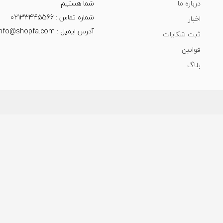
درباره ما
شما هستیم
شماره تماس : 02133445566
اخبار
آدرس ایمیل : info@shopfa.com
ثبت شکایات
قوانین
بلاگ