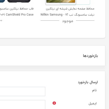
محافظ صفحه نمایش شیشه ای نیلکین
تبلت سامسونگ تب آ7 - Nillkin Samsung
2021 CamShield Pro Case
موجود
00
Galaxy Tab A7 H+ Anti-explosion
Tempered Glass
بازخوردها
ارسال بازخورد
نام
ایمیل