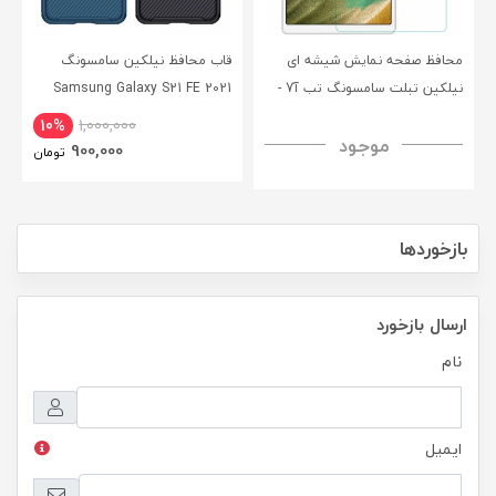
محافظ صفحه نمایش شیشه ای
قاب محافظ نیلکین سامسونگ
نیلکین تبلت سامسونگ تب آ7 -
Samsung Galaxy S21 FE 2021
CamShield Pro Case
Nillkin Samsung Galaxy Tab A7
10%
1,000,000
موجود
H+ Anti-explosion Tempered
900,000
تومان
Glass
بازخوردها
ارسال بازخورد
نام
ایمیل