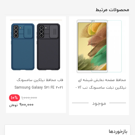
محصولات مرتبط
محافظ صفحه نمایش شیشه ای
قاب محافظ نیلکین سامسونگ
نیلکین تبلت سامسونگ تب آ7 -
Samsung Galaxy S21 FE 2021
CamShield Pro Case
Nillkin Samsung Galaxy Tab A7
10%
1,000,000
موجود
H+ Anti-explosion Tempered
900,000
تومان
Glass
بازخوردها