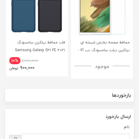
محافظ صفحه نمایش شیشه ای
قاب محافظ نیلکین سامسونگ
نیلکین تبلت سامسونگ تب آ7 -
Samsung Galaxy S21 FE 2021
CamShield Pro Case
Nillkin Samsung Galaxy Tab A7
10%
1,000,000
موجود
H+ Anti-explosion Tempered
900,000
تومان
Glass
بازخوردها
ارسال بازخورد
نام