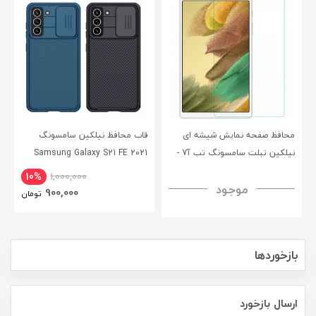
محافظ صفحه نمایش شیشه ای
قاب محافظ نیلکین سامسونگ
نیلکین تبلت سامسونگ تب آ7 -
Samsung Galaxy S21 FE 2021
CamShield Pro Case
Nillkin Samsung Galaxy Tab A7
10%
1,000,000
موجود
H+ Anti-explosion Tempered
900,000
تومان
Glass
بازخوردها
ارسال بازخورد