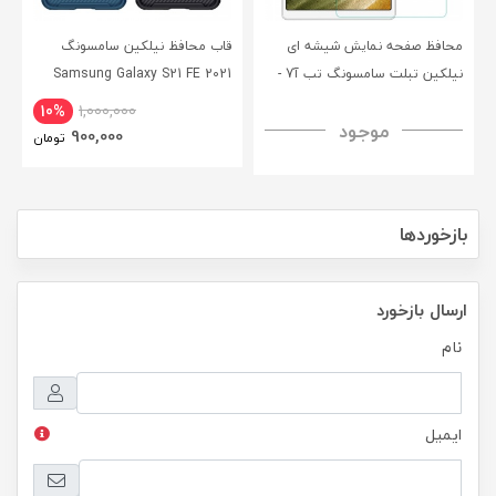
محافظ صفحه نمایش شیشه ای
قاب محافظ نیلکین سامسونگ
نیلکین تبلت سامسونگ تب آ7 -
Samsung Galaxy S21 FE 2021
CamShield Pro Case
Nillkin Samsung Galaxy Tab A7
10%
1,000,000
موجود
H+ Anti-explosion Tempered
900,000
تومان
Glass
بازخوردها
ارسال بازخورد
نام
ایمیل