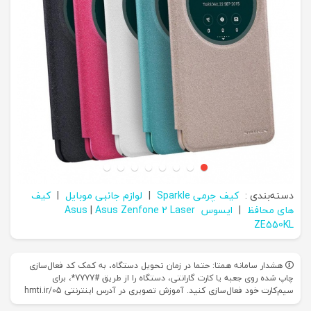
دسته‌بندی :
کیف چرمی Sparkle
|
لوازم جانبی موبایل
|
کیف
های محافظ
|
ایسوس Asus
Asus Zenfone 2 Laser
|
ZE550KL
هشدار سامانه همتا: حتما در زمان تحویل دستگاه، به کمک کد فعال‌سازی
چاپ شده روی جعبه یا کارت گارانتی، دستگاه را از طریق #7777*، برای
سیم‌کارت خود فعال‌سازی کنید. آموزش تصویری در آدرس اینترنتی hmti.ir/05