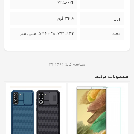
ZE550KL
وزن
34.8 گرم
ابعاد
14.42*81.79*153.23 میلی متر
شناسه کالا:
324604
محصولات مرتبط