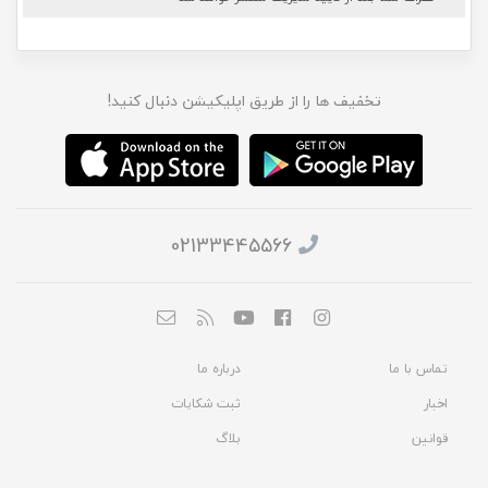
تخفیف ها را از طریق اپلیکیشن دنبال کنید!
02133445566
تماس با ما
درباره ما
اخبار
ثبت شکایات
قوانین
بلاگ