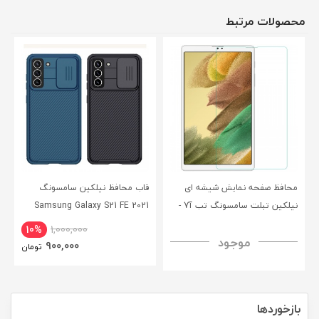
محصولات مرتبط
محافظ صفحه نمایش شیشه ای
قاب محافظ نیلکین سامسونگ
نیلکین تبلت سامسونگ تب آ7 -
Samsung Galaxy S21 FE 2021
CamShield Pro Case
Nillkin Samsung Galaxy Tab A7
10%
1,000,000
موجود
H+ Anti-explosion Tempered
900,000
تومان
Glass
بازخوردها