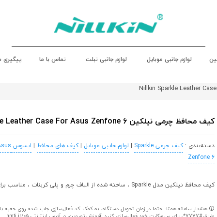
ین
لوازم جانبی موبایل
لوازم جانبی تبلت
تماس با ما
پیگیری 
کیف محافظ چرمی نیلکین Nillkin Sparkle Leather Case For Asus Zenfone 6
دسته‌بندی :
کیف چرمی Sparkle
|
لوازم جانبی موبایل
|
کیف های محافظ
|
ایسوس Asus
Asus
Zenfone 6
کیف محافظ نیلکین مدل Sparkle ، ساخته شده از الیاف چرم و پلی کربنات ، مناسب برای ایسوس زنفون 6
هشدار سامانه همتا: حتما در زمان تحویل دستگاه، به کمک کد فعال‌سازی چاپ شده روی جعبه یا کا
طریق #7777*، برای سیم‌کارت خود فعال‌سازی کنید. آموزش تصویری در آدرس اینترنتی hmti.ir/05