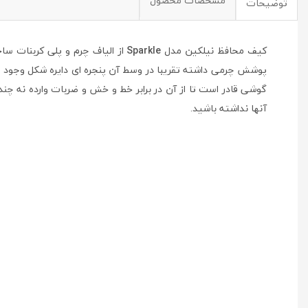
مشخصات محصول
توضیحات
کيف محافظ نيلکين مدل
Sparkle
از الياف چرم و پلی کربنات س
پوشش چرمی داشته تقريبا در وسط آن پنجره ای دايره شکل وجود د
گوشی قادر است تا از آن در برابر خط و خش و ضربات وارده نه 
آنها نداشته باشيد.