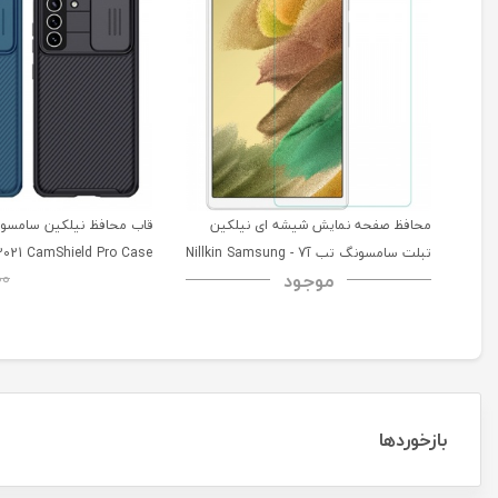
محافظ صفحه نمایش شیشه ای نیلکین
تبلت سامسونگ تب آ7 - Nillkin Samsung
2021 CamShield Pro Case
موجود
00
Galaxy Tab A7 H+ Anti-explosion
Tempered Glass
بازخوردها