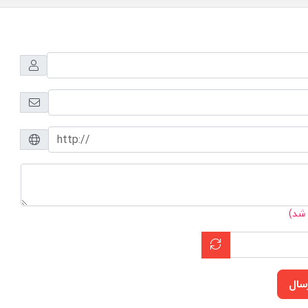
 شد)
سال