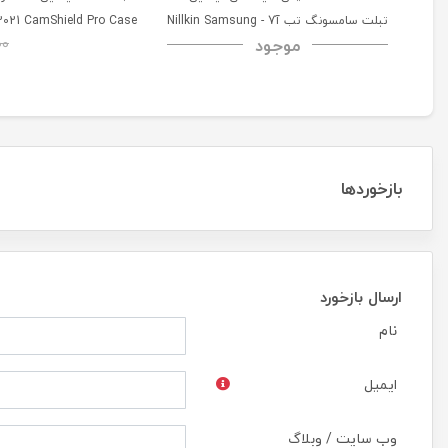
تبلت سامسونگ تب آ7 - Nillkin Samsung
2021 CamShield Pro Case
موجود
00
Galaxy Tab A7 H+ Anti-explosion
Tempered Glass
بازخوردها
ارسال بازخورد
نام
ایمیل
وب سایت / وبلاگ