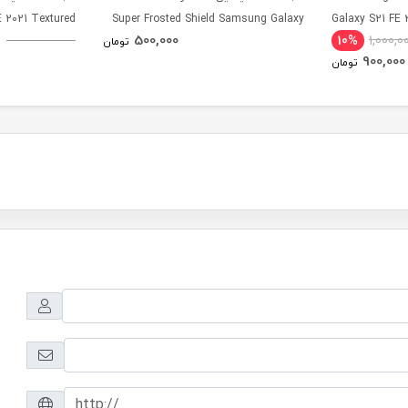
 2021 Textured
Super Frosted Shield Samsung Galaxy
Galaxy S21 FE 
500,000
10%
1,000,0
Case
S21 FE 2021
تومان
900,000
تومان