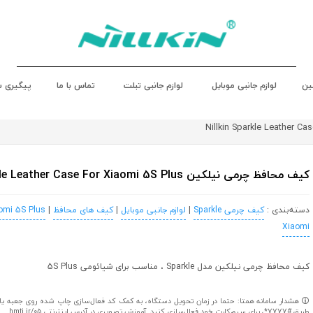
ین
لوازم جانبی موبایل
لوازم جانبی تبلت
تماس با ما
پیگیری 
کیف محافظ چرمی نیلکین Nillkin Sparkle Leather Case For Xiaomi 5S Plus
دسته‌بندی :
کیف چرمی Sparkle
|
لوازم جانبی موبایل
|
کیف های محافظ
|
omi 5S Plus
Xiaomi
کیف محافظ چرمی نیلکین مدل Sparkle ، مناسب برای شیائومی 5S Plus
هشدار سامانه همتا: حتما در زمان تحویل دستگاه، به کمک کد فعال‌سازی چاپ شده روی جعبه یا کا
طریق #7777*، برای سیم‌کارت خود فعال‌سازی کنید. آموزش تصویری در آدرس اینترنتی hmti.ir/05