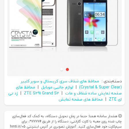
دسته‌بندی :
محافظ های شفاف سری کریستال و سوپر کلییر
(Crystal & Super Clear)
|
لوازم جانبی موبایل
|
محافظ های
صفحه نمایش ساده شفاف و مات
|
ZTE S291 Grand S2
|
زد تی
ای ZTE
|
محافظ های صفحه نمایش
هشدار سامانه همتا: حتما در زمان تحویل دستگاه، به کمک کد فعال‌سازی
چاپ شده روی جعبه یا کارت گارانتی، دستگاه را از طریق #7777*، برای
سیم‌کارت خود فعال‌سازی کنید. آموزش تصویری در آدرس اینترنتی hmti.ir/05