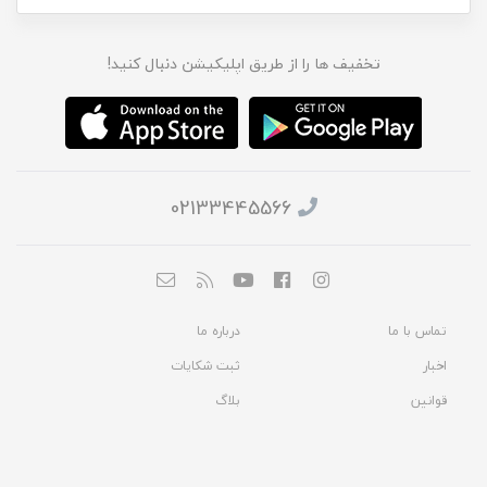
تخفیف ها را از طریق اپلیکیشن دنبال کنید!
02133445566
تماس با ما
درباره ما
اخبار
ثبت شکایات
قوانین
بلاگ