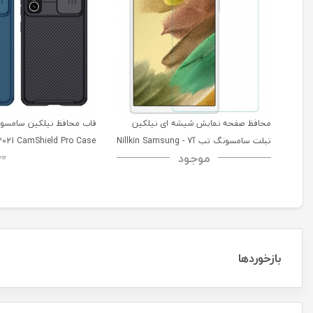
محافظ صفحه نمایش شیشه ای نیلکین
تبلت سامسونگ تب آ7 - Nillkin Samsung
2021 CamShield Pro Case
موجود
00
Galaxy Tab A7 H+ Anti-explosion
Tempered Glass
بازخوردها