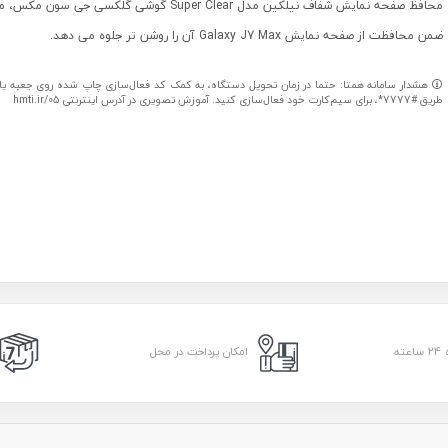
محافظ صفحه نمایش شفاف نیلکین مدل Super Clear گوشی گلکس
ضمن محافظت از صفحه نمایش Galaxy J7 Max آن را روشن تر جلوه می دهد.
هشدار سامانه همتا: حتما در زمان تحویل دستگاه، به کمک کد فعال‌سازی چاپ شده روی جعبه یا کا
طریق #7777*، برای سیم‌کارت خود فعال‌سازی کنید. آموزش تصویری در آدرس اینترنتی hmti.ir/05
امکان پرداخت در محل