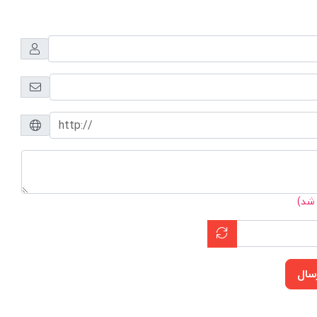
 شد)
سال