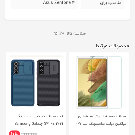
مناسب برای
Asus Zenfone 4
شناسه کالا:
325968
محصولات مرتبط
محافظ صفحه نمایش شیشه ای
قاب محافظ نیلکین سامسونگ
نیلکین تبلت سامسونگ تب آ7 -
Samsung Galaxy S21 FE 2021
CamShield Pro Case
Nillkin Samsung Galaxy Tab A7
10%
1,000,000