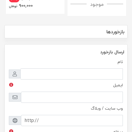
موجود
H+ Anti-explosion Tempered
900,000
تومان
Glass
بازخوردها
ارسال بازخورد
نام
ایمیل
وب سایت / وبلاگ
پیغام