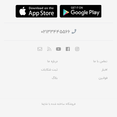
02133445566
تماس با ما
درباره ما
اخبار
ثبت شکایات
قوانین
بلاگ
فروشگاه ساخته شده با شاپفا