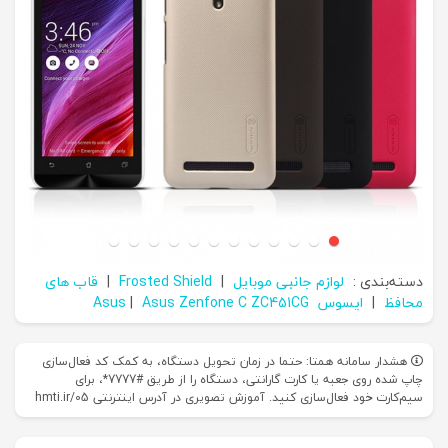
دسته‌بندی :
لوازم جانبی موبایل
|
Frosted Shield
|
قاب های
محافظ
|
ایسوس Asus
Asus Zenfone C ZC451CG
|
هشدار سامانه همتا: حتما در زمان تحویل دستگاه، به کمک کد فعال‌سازی
چاپ شده روی جعبه یا کارت گارانتی، دستگاه را از طریق #7777*، برای
سیم‌کارت خود فعال‌سازی کنید. آموزش تصویری در آدرس اینترنتی hmti.ir/05