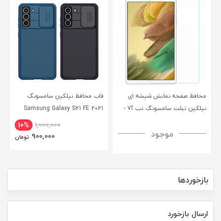
محافظ صفحه نمایش شیشه ای
قاب محافظ نیلکین سامسونگ
نیلکین تبلت سامسونگ تب آ7 -
Samsung Galaxy S21 FE 2021
CamShield Pro Case
Nillkin Samsung Galaxy Tab A7
10%
1,000,000
موجود
H+ Anti-explosion Tempered
900,000
تومان
Glass
بازخوردها
ارسال بازخورد