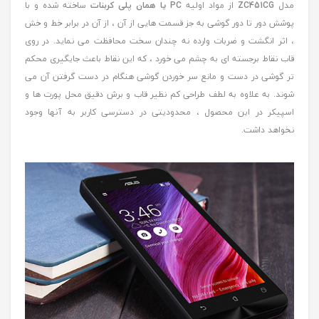
مدل
ZC451CG
از مواد اولیه
PC یا همان پلی کربنات
ساخته شده و با
پوشش دور تا دور گوشی به جز قسمت هایی از آن ، از آن در برابر خط و خش
، اثر انگشت و ضربات وارده نه چندان سخت محافظت می نماید. در روی
قاب نقاط برجسته ای به چشم می خورد ، که این نقاط باعث جایگیری محکم
تر گوشی در دست و مانع سر خوردن گوشی هنگام در دست گرفتن آن می
شوند. به علاوه به لطف طراحی کم نظیر قاب و برش دقیق محل پورت ها و
اسپیکر در این محصول ، محدودیتی در دسترسی کاربر به آنها وجود
نخواهد داشت.