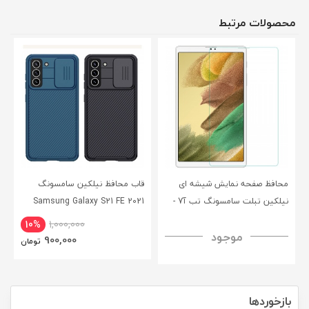
محصولات مرتبط
محافظ صفحه نمایش شیشه ای
قاب محافظ نیلکین سامسونگ
نیلکین تبلت سامسونگ تب آ7 -
Samsung Galaxy S21 FE 2021
CamShield Pro Case
Nillkin Samsung Galaxy Tab A7
10%
1,000,000
موجود
H+ Anti-explosion Tempered
900,000
تومان
Glass
بازخوردها