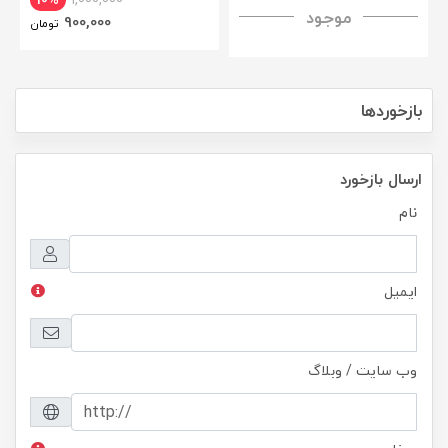
موجود
H+ Anti-explosion Tempered
900,000
تومان
Glass
بازخوردها
ارسال بازخورد
نام
ایمیل
وب سایت / وبلاگ