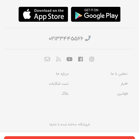
02133445566
تماس با ما
درباره ما
اخبار
ثبت شکایات
قوانین
بلاگ
فروشگاه ساخته شده با شاپفا