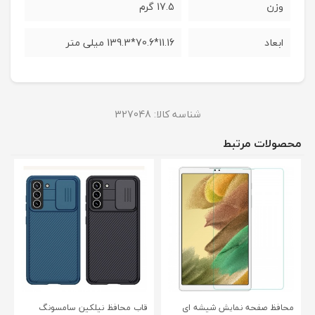
وزن
17.5 گرم
ابعاد
11.16*70.6*139.3 میلی متر
شناسه کالا:
327048
محصولات مرتبط
محافظ صفحه نمایش شیشه ای
قاب محافظ نیلکین سامسونگ