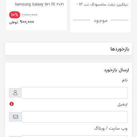
نیلکین تبلت سامسونگ تب آ7 -
Samsung Galaxy S21 FE 2021
CamShield Pro Case
Nillkin Samsung Galaxy Tab A7
10%
1,000,000
موجود
H+ Anti-explosion Tempered
900,000
تومان
Glass
بازخوردها
ارسال بازخورد
نام
ایمیل
وب سایت / وبلاگ