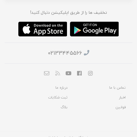
تخفیف ها را از طریق اپلیکیشن دنبال کنید!
02133445566
تماس با ما
درباره ما
اخبار
ثبت شکایات
قوانین
بلاگ