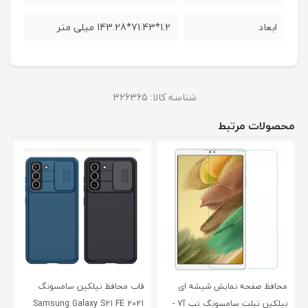
ابعاد
1.2*71.43*143.28 میلی متر
شناسه کالا:
326365
محصولات مرتبط
محافظ صفحه نمایش شیشه ای
قاب محافظ نیلکین سامسونگ
نیلکین تبلت سامسونگ تب آ7 -
Samsung Galaxy S21 FE 2021