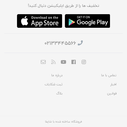
تخفیف ها را از طریق اپلیکیشن دنبال کنید!
02133445566
تماس با ما
درباره ما
اخبار
ثبت شکایات
قوانین
بلاگ
فروشگاه ساخته شده با شاپفا