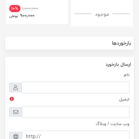
CamShield Pro Case
Nillkin Samsung Galaxy Tab A7
10%
1,000,000
موجود
H+ Anti-explosion Tempered
900,000
تومان
Glass
بازخوردها
ارسال بازخورد
نام
ایمیل
وب سایت / وبلاگ