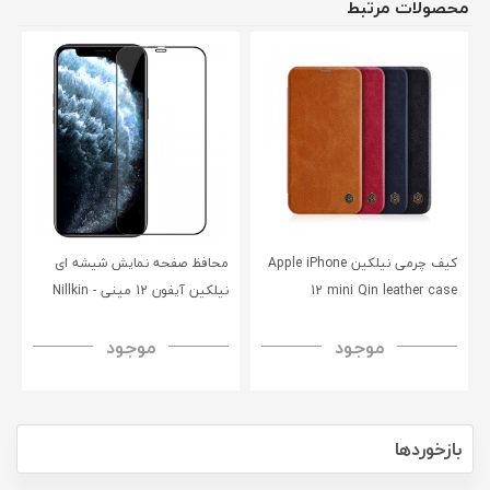
محصولات مرتبط
کیف چرمی نیلکین Apple iPhone
محافظ صفحه نمایش شیشه‌ ای
12 mini Qin leather case
نیلکین آیفون 12 مینی - Nillkin
iPhone 12 Mini CP+PRO
موجود
موجود
tempered glass
بازخوردها