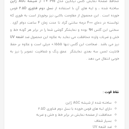
محافظ صفحه نمایش گلس نیلکین مدل
T+ Pro
از
شیشه AGC ژاپن
ساخته شده ، و لبه های آن با استفاده از
نسل دوم فناوری 2.5D
قوس
خورده است . این محصول از مقاومت بالایی نیز برخوردار است به طوری که
توانسته در دمای 400 درجه سانتی گراد تا مدت زمان 4 ساعت دوام آوَرد .
سختی این گلس
9H
بوده و نمایشگر گوشی شما را در برابر هر گونه خط و
خش و ضربات وارده محافظت می نماید به علاوه این محصول ضد
اشعه UV
نیز می باشد . ضخامت این گلس تنها 0.1555 میلی است و علاوه بر حفظ
قابلیت لمس سه بعدی نمایشگر عمق رنگ و شفافیت تصویر را نیز به
خوبی انتقال می دهد .
نقاط قوت :
ساخته شده از شیشه AGC ژاپن
دارای لبه های قوس خورده با نسل دوم فناوری 2.5D
محافظت از صفحه نمایش در برابر خط و خش و ضربه
بسیار شفاف
ضد اشعه UV