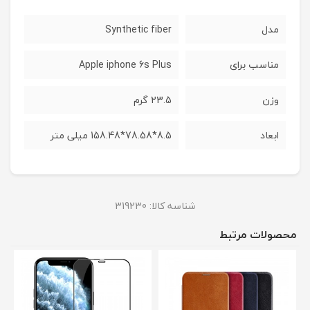
مدل
Synthetic fiber
مناسب برای
Apple iphone 6s Plus
وزن
23.5 گرم
ابعاد
8.5*78.58*158.48 میلی متر
شناسه کالا:
319230
محصولات مرتبط