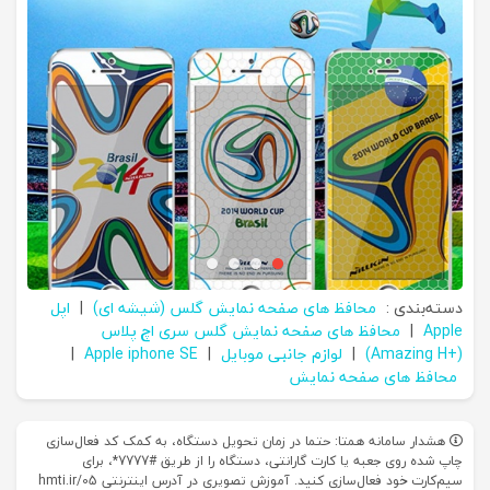
دسته‌بندی :
محافظ های صفحه نمایش گلس (شیشه ای)
|
اپل
Apple
|
محافظ های صفحه نمایش گلس سری اچ پلاس
(+Amazing H)
|
لوازم جانبی موبایل
|
Apple iphone SE
|
محافظ های صفحه نمایش
هشدار سامانه همتا: حتما در زمان تحویل دستگاه، به کمک کد فعال‌سازی
چاپ شده روی جعبه یا کارت گارانتی، دستگاه را از طریق #7777*، برای
سیم‌کارت خود فعال‌سازی کنید. آموزش تصویری در آدرس اینترنتی hmti.ir/05