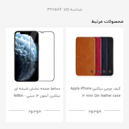
شناسه کالا:
320586
محصولات مرتبط
کیف چرمی نیلکین Apple iPhone
محافظ صفحه نمایش شیشه‌ ای
12 mini Qin leather case
نیلکین آیفون 12 مینی - Nillkin
iPhone 12 Mini CP+PRO
موجود
موجود
tempered glass