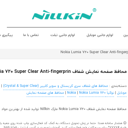
ین
لوازم جانبی موبایل
لوازم جانبی تبلت
تماس با ما
پیگیری 
محافظ صفحه نمایش شفاف Nokia Lumia 720 Super Clear Anti-fingerprin
دسته‌بندی :
محافظ های شفاف سری کریستال و سوپر کلییر (Crystal & Super Clear)
|
موبایل
|
نوکیا Nokia
Nokia Lumia 720
|
|
محافظ های صفحه نمایش
محافظ صفحه نمایش شفاف Nokia Lumia 720 مارک Nillkin تولید شده از بهترین مواد اولیه
هشدار سامانه همتا: حتما در زمان تحویل دستگاه، به کمک کد فعال‌سازی چاپ شده روی جعبه یا کا
طریق #7777*، برای سیم‌کارت خود فعال‌سازی کنید. آموزش تصویری در آدرس اینترنتی hmti.ir/05