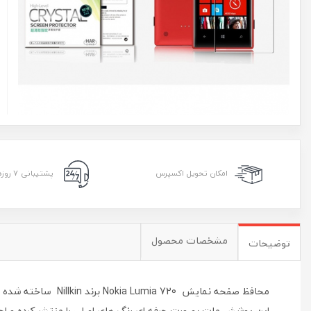
امکان تحویل اکسپرس
پشتیبانی ۷ روزه ۲۴ ساعته
مشخصات محصول
توضیحات
محافظ صفحه نمایش Nokia Lumia 720 برند Nillkin ساخته شده از اخرین و بهترین مواد اولیه که حس فوق العاده ای از تماشا و لمس صفحه نمایش را به کاربر می دهد.
این پوشش مات بصورت حرفه ای رنگ های اصلی را منتشر کرده و احس