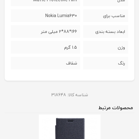
مناسب برای
Nokia Lumia630
ابعاد بسته بندی
166*88*2 میلی متر
وزن
1.5 گرم
رنگ
شفاف
شناسه کالا:
318648
محصولات مرتبط