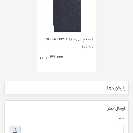
کیف چرمی NOKIA Lumia 830
Sparkle
36,000
تومان
بازخوردها
ارسال نظر
نام