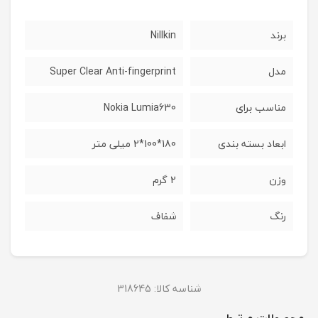
برند
Nillkin
مدل
Super Clear Anti-fingerprint
مناسب برای
Nokia Lumia630
ابعاد بسته بندی
180*100*2 میلی متر
وزن
2 گرم
رنگ
شفاف
شناسه کالا:
318645