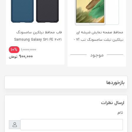
محافظ صفحه نمایش شیشه ای
قاب محافظ نیلکین سامسونگ
نیلکین تبلت سامسونگ تب آ7 -
Samsung Galaxy S21 FE 2021
CamShield Pro Case
Nillkin Samsung Galaxy Tab A7
10%
1,000,000
موجود
H+ Anti-explosion Tempered
900,000
تومان
Glass
بازخوردها
ارسال نظرات
نام