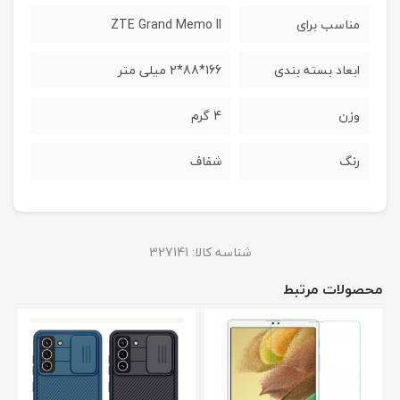
مناسب برای
ZTE Grand Memo II
ابعاد بسته بندی
166*88*2 میلی متر
وزن
4 گرم
رنگ
شفاف
شناسه کالا:
327141
محصولات مرتبط