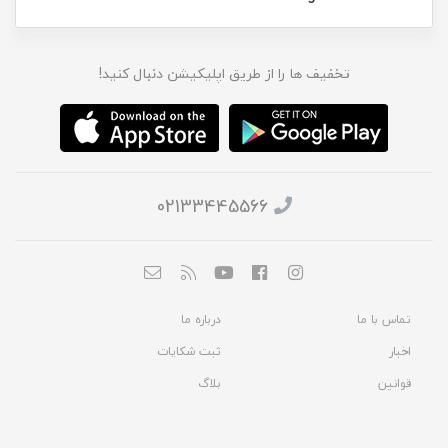
تخفیف ها را از طریق اپلیکیشن دنبال کنید!
02133445566
تماس با ما
درباره ما
اخبار
ثبت شکایات
قوانین
بلاگ