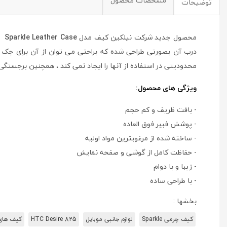
مشخصات محصول
توضیحات
محصول جدید شرکت نیلکین کیف مدل
Sparkle Leather Case
من
درب آن بصورتی طراحی شده که براحتی می توان از آن برای چک ک
محدودیتی در استفاده از آنها را ایجاد نمی کند ، همچنین برجس
ویژگی های محصول:
- بافت ظریف و کم حجم
- پوشش فیبر فوق العاده
- ساخته شده از مرغوبترین مواد اولیه
- حفاظت کامل از گوشی و صفحه نمایش
- زیبا و با دوام
- با طراحی ساده
بخشها :
کیف چرمی Sparkle
لوازم جانبی موبایل
HTC Desire 825
کیف های