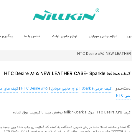
ین
لوازم جانبی موبایل
لوازم جانبی تبلت
تماس با ما
پیگیری 
کیف محافظ HTC Desire 825 NEW LEATHER CASE- Sparkle
دسته‌بندی :
کیف چرمی Sparkle
|
لوازم جانبی موبایل
|
HTC Desire 825
|
کیف های مح
سی HTC
کیف HTC Desire 825 مارک Nillkin-Sparkle پوشش فیبر با کیفیت فوق العاده
هشدار سامانه همتا: حتما در زمان تحویل دستگاه، به کمک کد فعال‌سازی چاپ شده روی جعبه یا کا
طریق #7777*، برای سیم‌کارت خود فعال‌سازی کنید. آموزش تصویری در آدرس اینترنتی hmti.ir/05