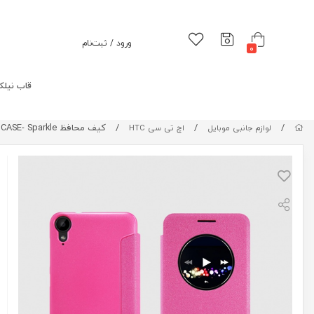
ورود / ثبت‌نام
0
قاب نیلک
/
/
/
کیف محافظ HTC Desire 825 NEW LEATHER CASE- Sparkle
لوازم جانبی موبایل
اچ تی سی HTC