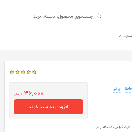
سفارشات
افظ
|
اچ تی
36,000
تومان
افزودن به سبد خرید
رت گارانتی، دستگاه را از