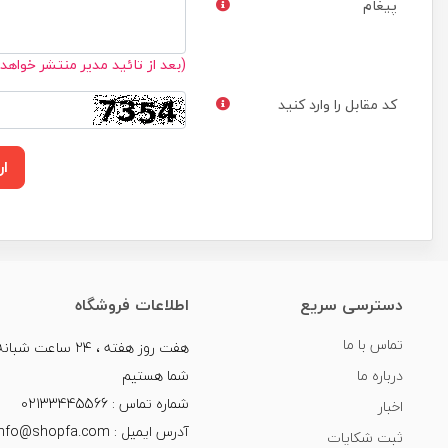
پیغام
(بعد از تائید مدیر منتشر خواهد
کد مقابل را وارد کنید
ار
دسترسی سریع
اطلاعات فروشگاه
تماس با ما
هفت روز هفته ، ۲۴ سا
درباره ما
شما هستیم
شماره تماس : 02133445566
اخبار
آدرس ایمیل : info@shopfa.com
ثبت شکایات