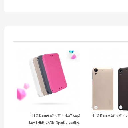
افظ HTC Desire 530/630 Super
کیف HTC Desire 530/630 NEW
 Case
LEATHER CASE- Sparkle Leather