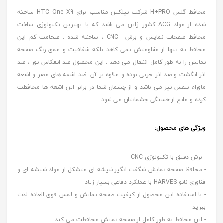
محافظ گلس H+PRO شرکت نیلکین مناسب برای HTC One X9 ساخته
شده از مواد ACG کشور ژاپن می باشد که با بهترین تکنولوژی ساخت
محافظ صفحات نمایش و برش CNC ، ساخته شده . ضخامت کم این
محافظ نه تنها از مقاومتش نمی کاهد بلکه شفافیت و عمق رنگ صفحه
نمایش را به طور کامل انتقال می دهد . این محصول ضد انعکاس نور ، ضد
اثر انگشت و ضد اثر چربی بوده و علاوه بر آن ضد اشعه های مضر و اشعه
ماوراء بنفش نیز می باشد و از چشمان شما در برابر این اشعه ها محافظت
کرده و مانع از خستگی چشمانتان می شود.
ویژگی های محصول:
- برش دقیق با تکنولوژی CNC
- محافظ صفحه نمایش شگفت انگیز شیشه ای متشکل از مواد شیشه ای و
فناوری نانو HARVES با عملکرد دفاعی بسیار زیاد
- با استفاده این محصول از کیفیت صفحه نمایش و لمس فوق العاده لذت
ببرید
- این محافظ به طور کامل از صفحه نمایش محافظت می کند