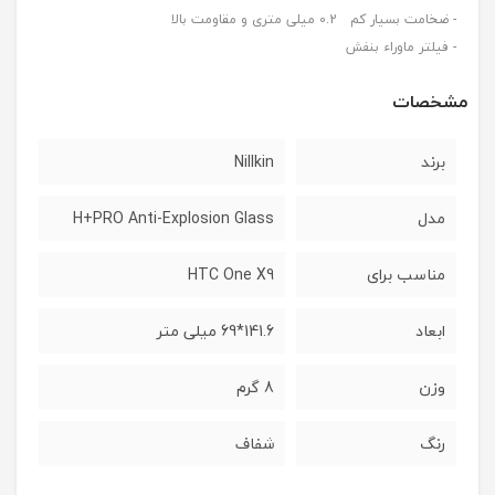
- ضخامت بسیار کم 0.2 میلی متری و مقاومت بالا
- فیلتر ماوراء بنفش
مشخصات
برند
Nillkin
مدل
H+PRO Anti-Explosion Glass
مناسب برای
HTC One X9
ابعاد
141.6*69 میلی متر
وزن
8 گرم
رنگ
شفاف