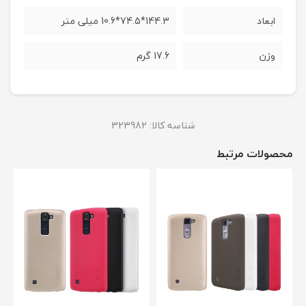
ابعاد
144.3*74.5*10.6 میلی متر
وزن
17.6 گرم
شناسه کالا:
323982
محصولات مرتبط