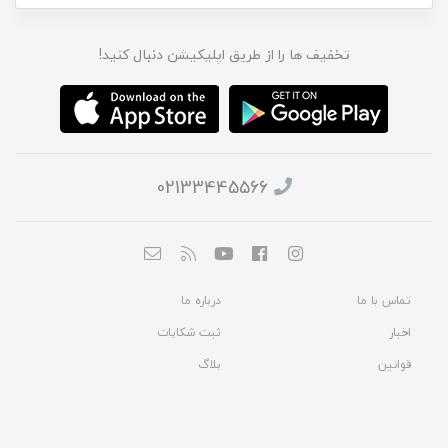
تخفیف ها را از طریق اپلیکیشن دنبال کنید!
02133445566
تماس با ما
درباره ما
اخبار
ثبت شکایات
قوانین
بلاگ