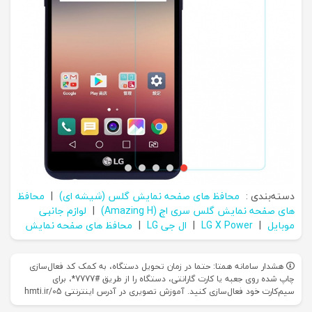
دسته‌بندی :
محافظ های صفحه نمایش گلس (شیشه ای)
|
محافظ
های صفحه نمایش گلس سری اچ (Amazing H)
|
لوازم جانبی
موبایل
|
LG X Power
|
ال جی LG
|
محافظ های صفحه نمایش
هشدار سامانه همتا: حتما در زمان تحویل دستگاه، به کمک کد فعال‌سازی
چاپ شده روی جعبه یا کارت گارانتی، دستگاه را از طریق #7777*، برای
سیم‌کارت خود فعال‌سازی کنید. آموزش تصویری در آدرس اینترنتی hmti.ir/05