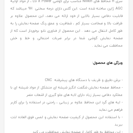
سری H محافظ های Nillkin مناسب برای گوشی LG X Power ، از مواد اولیه
AGC ژاپن ساخته شده است .این گلس دارای درجه سختی 9H میباشد که
قابلیت دفاعی بسیار بالایی از خود ارائه می دهد، این محصول علاوه بر
ظرافت بالا و ضخامت بسیار کم ، شفافیت و عمق رنگ صفحه نمایش را به
طور کامل انتقال می دهد . این محصول از فناوری نانو برخوردار است که از
صفحه نمایش گوشی شما در برابر ضربات احتمالی و خط و خش
محافظت می نماید .
ویژگی های محصول:
- برش دقیق و ظریف با دستگاه های پیشرفته CNC
- محافظ صفحه نمایش شگفت انگیز شیشه ای متشکل از مواد شیشه ای با
عملکرد دفاعی بسیار زیاد دارای لایه های جلو گیری از اشعات مضر
- لبه های گرد این محافظ علاوه بر زیبایی ، راحتی در استفاده را برای کاربر
فراهم می نماید
- با استفاده این محصول از کیفیت صفحه نمایش و لمس فوق العاده لذت
ببرید
- این محافظ به طور کامل از صفحه نمایش محافظت می کند