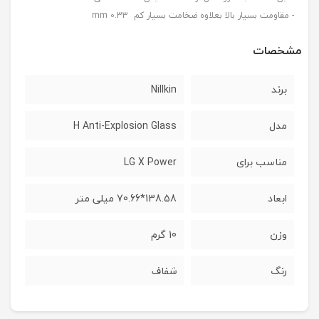
- مقاومت بسیار بالا بعلاوه ضخامت بسیار کم 0.33 mm
مشخصات
برند
Nillkin
مدل
H Anti-Explosion Glass
مناسب برای
LG X Power
ابعاد
138.58*70.66 میلی متر
وزن
10 گرم
رنگ
شفاف