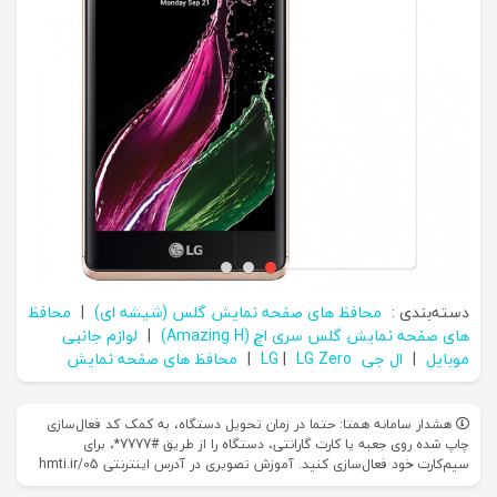
دسته‌بندی :
محافظ های صفحه نمایش گلس (شیشه ای)
|
محافظ
های صفحه نمایش گلس سری اچ (Amazing H)
|
لوازم جانبی
موبایل
|
ال جی LG
LG Zero
|
|
محافظ های صفحه نمایش
هشدار سامانه همتا: حتما در زمان تحویل دستگاه، به کمک کد فعال‌سازی
چاپ شده روی جعبه یا کارت گارانتی، دستگاه را از طریق #7777*، برای
سیم‌کارت خود فعال‌سازی کنید. آموزش تصویری در آدرس اینترنتی hmti.ir/05