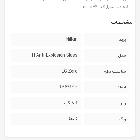
-ضخامت بسیار کم 0.33 mm
مشخصات
برند
Nillkin
مدل
H Anti-Explosion Glass
مناسب برای
LG Zero
ابعاد
133*62.4
وزن
8.6 گرم
رنگ
شفاف