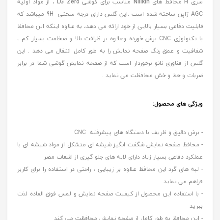
سری
H
محافظ های
Nillkin
مناسب برای گوشی
LG Zero
، از مواد اولیه
AGC ژاپن ساخته شده است .این گلس دارای درجه سختی 9H میباشد که
قابلیت دفاعی بسیار بالایی از خود ارائه می دهد، به علاوه اینکه این محافظ
با تکنولوژی CNC برش خورده وعلاوه بر ظرافت بالا و ضخامت بسیار کم ،
شفافیت و عمق رنگ صفحه نمایش را به طور کامل انتقال می دهد . این
گلس از فناوری نانو برخوردار است که از صفحه نمایش گوشی شما در برابر
ضربات و خط و خش محافظت می نماید .
ویژگی های محصول:
- برش دقیق و ظریف با دستگاه های پیشرفته CNC
- محافظ صفحه نمایش شگفت انگیز شیشه ای متشکل از مواد شیشه ای با
عملکرد دفاعی بسیار زیاد دارای لایه های جلو گیری از اشعات مضر
- لبه های گرد این محافظ علاوه بر زیبایی ، راحتی در استفاده را برای کاربر
فراهم می نماید
- با استفاده این محصول از کیفیت صفحه نمایش و لمس فوق العاده لذت
ببرید
- این محافظ به طور کامل از صفحه نمایش محافظت می کند