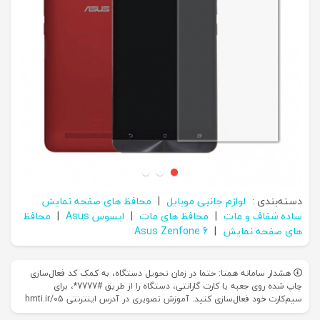
دسته‌بندی :
لوازم جانبی موبایل
|
محافظ های صفحه نمایش
ساده شفاف و مات
|
محافظ های مات
|
ایسوس Asus
|
محافظ
های صفحه نمایش
|
Asus Zenfone 6
هشدار سامانه همتا: حتما در زمان تحویل دستگاه، به کمک کد فعال‌سازی
چاپ شده روی جعبه یا کارت گارانتی، دستگاه را از طریق #7777*، برای
سیم‌کارت خود فعال‌سازی کنید. آموزش تصویری در آدرس اینترنتی hmti.ir/05