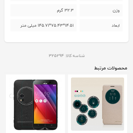
وزن
32.3 گرم
ابعاد
14.51*75.43*145.71 میلی متر
شناسه کالا:
325294
محصولات مرتبط