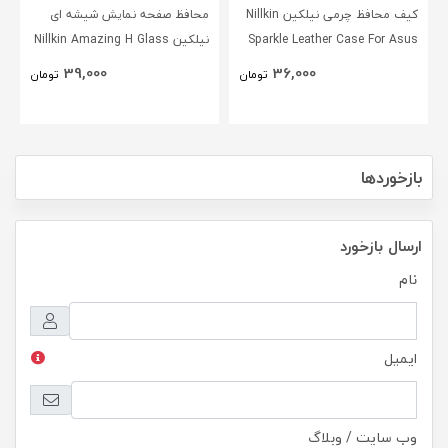
کیف محافظ چرمی نیلکین Nillkin
محافظ صفحه نمایش شیشه ای
Sparkle Leather Case For Asus
نیلکین Nillkin Amazing H Glass
Screen Protector For Asus
Zenfone Go ZC500TG
39,000
36,000
تومان
تومان
Zenfone Zoom ZX551ML
بازخوردها
ارسال بازخورد
نام
ایمیل
وب سایت / وبلاگ