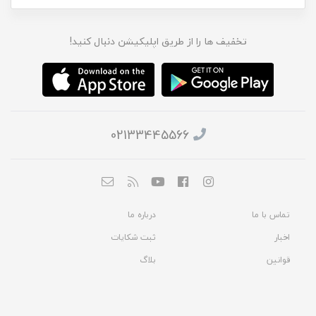
تخفیف ها را از طریق اپلیکیشن دنبال کنید!
02133445566
تماس با ما
درباره ما
اخبار
ثبت شکایات
قوانین
بلاگ