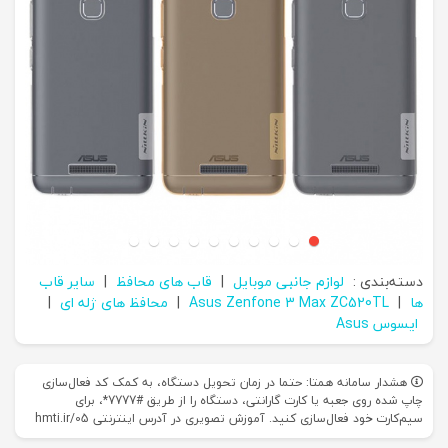
دسته‌بندی :
لوازم جانبی موبایل
|
قاب های محافظ
|
سایر قاب
ها
|
Asus Zenfone 3 Max ZC520TL
|
محافظ های ژله‌ ای
|
ایسوس Asus
هشدار سامانه همتا: حتما در زمان تحویل دستگاه، به کمک کد فعال‌سازی
چاپ شده روی جعبه یا کارت گارانتی، دستگاه را از طریق #7777*، برای
سیم‌کارت خود فعال‌سازی کنید. آموزش تصویری در آدرس اینترنتی hmti.ir/05