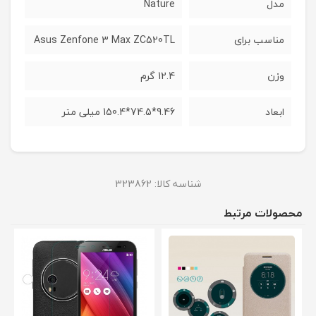
مدل
Nature
مناسب برای
Asus Zenfone 3 Max ZC520TL
وزن
12.4 گرم
ابعاد
9.46*74.5*150.4 میلی متر
شناسه کالا:
323862
محصولات مرتبط