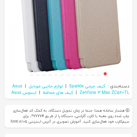
دسته‌بندی :
کیف چرمی Sparkle
|
لوازم جانبی موبایل
|
Asus
Zenfone 3 Max ZC520TL
|
کیف های محافظ
|
ایسوس Asus
هشدار سامانه همتا: حتما در زمان تحویل دستگاه، به کمک کد فعال‌سازی
چاپ شده روی جعبه یا کارت گارانتی، دستگاه را از طریق #7777*، برای
سیم‌کارت خود فعال‌سازی کنید. آموزش تصویری در آدرس اینترنتی hmti.ir/05