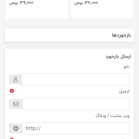
39,000
36,000
تومان
تومان
Zenfone Zoom ZX551ML
بازخوردها
ارسال بازخورد
نام
ایمیل
وب سایت / وبلاگ