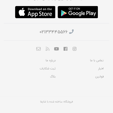
02133445566
تماس با ما
درباره ما
اخبار
ثبت شکایات
قوانین
بلاگ
فروشگاه ساخته شده با شاپفا