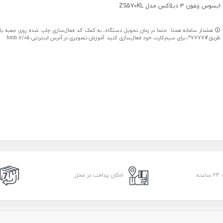
ایسوس زنفون 3 دیلاکس مدل ZS570KL
هشدار سامانه همتا: حتما در زمان تحویل دستگاه، به کمک کد فعال‌سازی چاپ شده روی جعبه یا کا
طریق #7777*، برای سیم‌کارت خود فعال‌سازی کنید. آموزش تصویری در آدرس اینترنتی hmti.ir/05
امکان پرداخت در محل