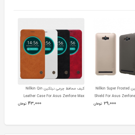
قاب محافظ نیلکین Nillkin Super Frosted
کیف محافظ چرمی نیلکین Nillkin Qin
محافظ
creen
Leather Case For Asus Zenfone Max
Shield For Asus Zenfo
43,000
29,000
Go TV
ZC550KL
تومان
تومان
551KL