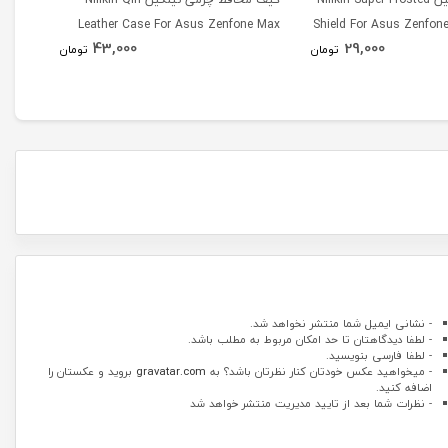
creen
Leather Case For Asus Zenfone Max
Shield For Asus Zenfo
43,000
29,000
Go TV
ZC550KL
تومان
تومان
551KL
- نشانی ایمیل شما منتشر نخواهد شد.
- لطفا دیدگاهتان تا حد امکان مربوط به مطلب باشد.
- لطفا فارسی بنویسید.
- میخواهید عکس خودتان کنار نظرتان باشد؟ به
gravatar.com
بروید و عکستان را
اضافه کنید.
- نظرات شما بعد از تایید مدیریت منتشر خواهد شد