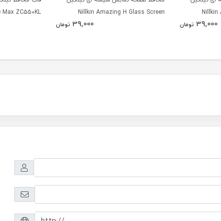
ne Max ZC550KL
Nillkin Amazing H Glass Screen
Nillki
39,000
39,000
Protector For Asus Zenfone Max
Protecto
تومان
تومان
ZC550KL