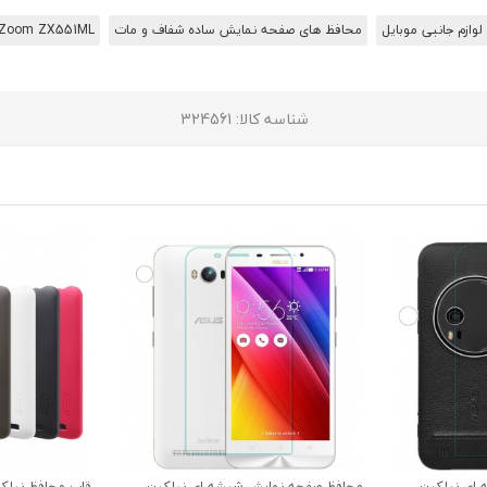
لوازم جانبی موبایل
محافظ های صفحه نمایش ساده شفاف و مات
 Zoom ZX551ML
شناسه کالا
: 324561
ای نیلکین
محافظ صفحه نمایش شیشه ای نیلکین