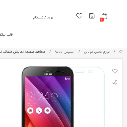
ورود / ثبت‌نام
0
قاب نیلک
/
/
/
محافظ صفحه نمایش شفاف نیلکین ear Screen Protector For Asus Zenfone Zoom ZX551ML
لوازم جانبی موبایل
ایسوس Asus