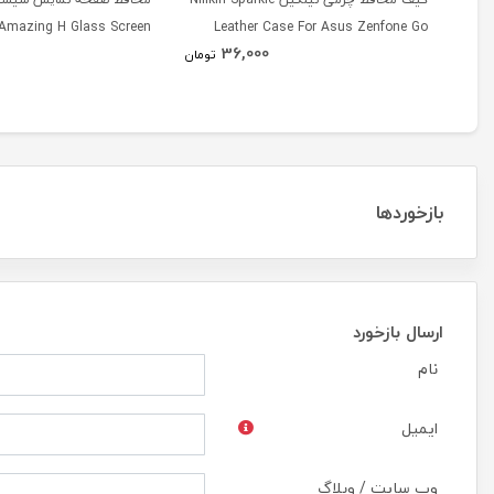
n Amazing H Glass Screen
Leather Case For Asus Zenfone Go
36,000
r For Asus Zenfone Zoom
ZC500TG
تومان
ZX551ML
بازخوردها
ارسال بازخورد
نام
ایمیل
وب سایت / وبلاگ