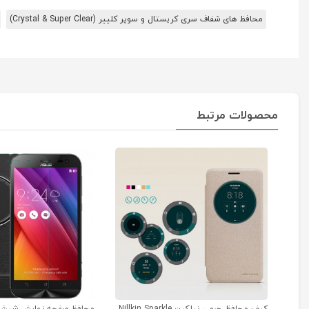
محافظ های شفاف سری کریستال و سوپر کلییر (Crystal & Super Clear)
محصولات مرتبط
کیف محافظ چرمی نیلکین Nillkin Sparkle
محافظ صفحه نمایش شیشه 