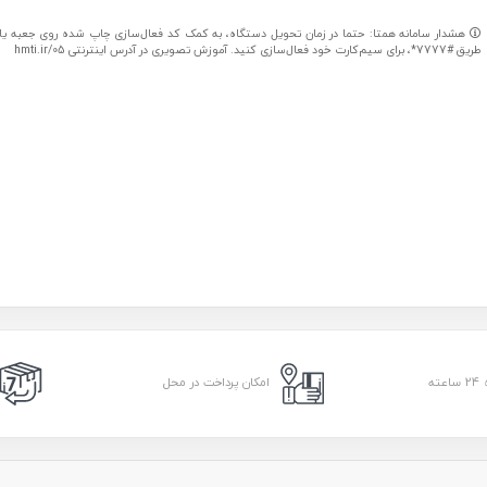
هشدار سامانه همتا: حتما در زمان تحویل دستگاه، به کمک کد فعال‌سازی چاپ شده روی جعبه یا کا
طریق #7777*، برای سیم‌کارت خود فعال‌سازی کنید. آموزش تصویری در آدرس اینترنتی hmti.ir/05
امکان پرداخت در محل