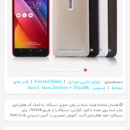
دسته‌بندی :
لوازم جانبی موبایل
|
Frosted Shield
|
قاب های
محافظ
|
ایسوس Asus
Asus Zenfone 2 ZE551ML
|
هشدار سامانه همتا: حتما در زمان تحویل دستگاه، به کمک کد فعال‌سازی
چاپ شده روی جعبه یا کارت گارانتی، دستگاه را از طریق #7777*، برای
سیم‌کارت خود فعال‌سازی کنید. آموزش تصویری در آدرس اینترنتی hmti.ir/05