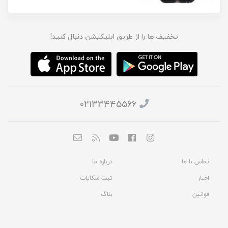
تخفیف ها را از طریق اپلیکیشن دنبال کنید!
02133445566
تماس با ما
درباره ما
اخبار
ثبت شکایات
قوانین
بلاگ