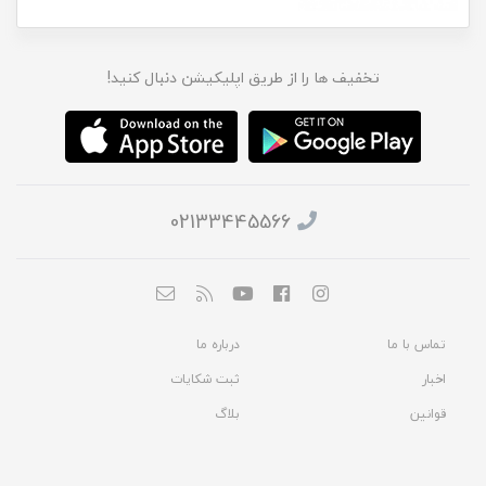
تخفیف ها را از طریق اپلیکیشن دنبال کنید!
02133445566
تماس با ما
درباره ما
اخبار
ثبت شکایات
قوانین
بلاگ