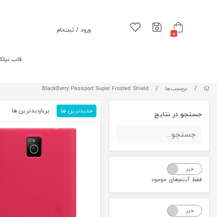
ورود / ثبت‌نام
0
قاب نیلک
/
/
برچسب‌ها
BlackBerry Passport Super Frosted Shield
جدیدترین ها
پربازدیدترین ها
م
جستجو در نتایج
خیر
بله
فقط آیتم‌های موجود
خیر
بله