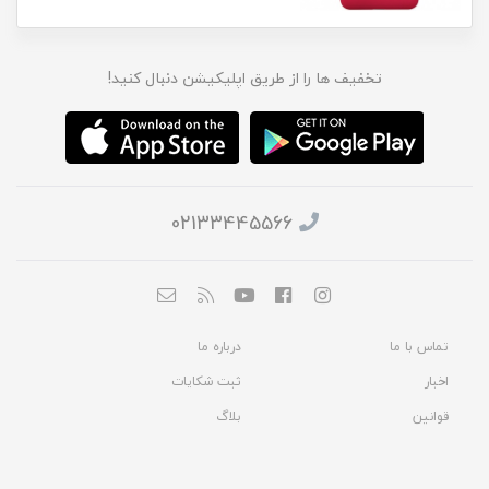
تخفیف ها را از طریق اپلیکیشن دنبال کنید!
02133445566
تماس با ما
درباره ما
اخبار
ثبت شکایات
قوانین
بلاگ