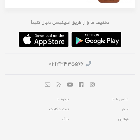
تخفیف ها را از طریق اپلیکیشن دنبال کنید!
02133445566
تماس با ما
درباره ما
اخبار
ثبت شکایات
قوانین
بلاگ