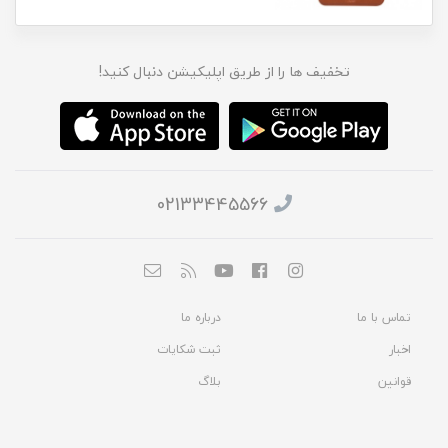
تخفیف ها را از طریق اپلیکیشن دنبال کنید!
02133445566
تماس با ما
درباره ما
اخبار
ثبت شکایات
قوانین
بلاگ