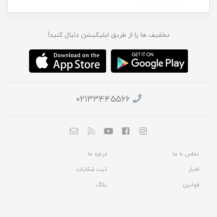
تخفیف ها را از طریق اپلیکیشن دنبال کنید!
02133445566
تماس با ما
درباره ما
اخبار
ثبت شکایات
قوانین
بلاگ