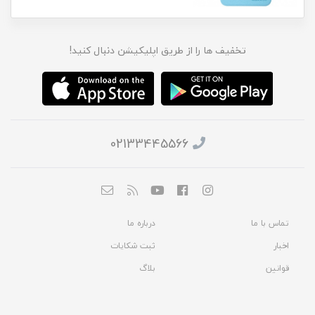
تخفیف ها را از طریق اپلیکیشن دنبال کنید!
02133445566
تماس با ما
درباره ما
اخبار
ثبت شکایات
قوانین
بلاگ