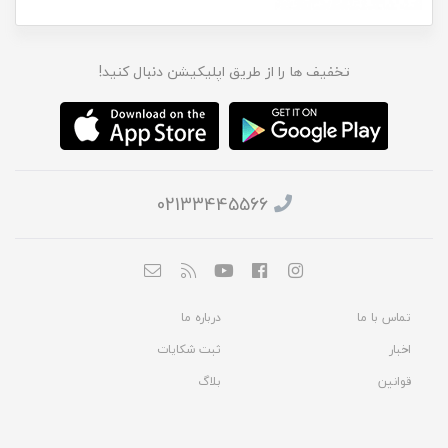
تخفیف ها را از طریق اپلیکیشن دنبال کنید!
02133445566
تماس با ما
درباره ما
اخبار
ثبت شکایات
قوانین
بلاگ