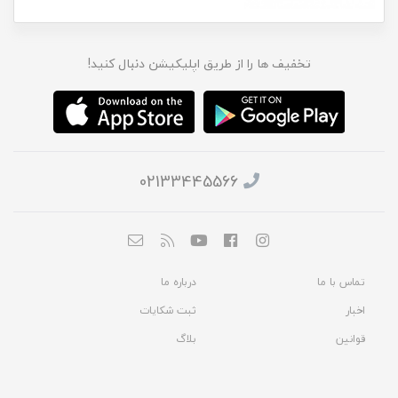
تخفیف ها را از طریق اپلیکیشن دنبال کنید!
02133445566
تماس با ما
درباره ما
اخبار
ثبت شکایات
قوانین
بلاگ